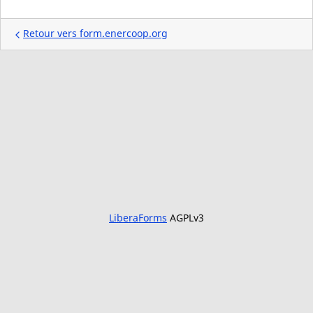
Retour vers form.enercoop.org
LiberaForms
AGPLv3